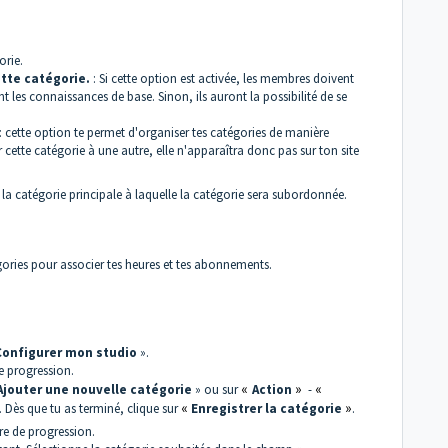
gorie.
tte catégorie.
: Si cette option est activée, les membres doivent
t les connaissances de base. Sinon, ils auront la possibilité de se
: cette option te permet d'organiser tes catégories de manière
er cette catégorie à une autre, elle n'apparaîtra donc pas sur ton site
i la catégorie principale à laquelle la catégorie sera subordonnée.
ories pour associer tes heures et tes abonnements.
Configurer mon studio
».
e progression.
Ajouter une nouvelle catégorie
» ou sur
«
Action
»
-
«
 Dès que tu as terminé, clique sur
«
Enregistrer la catégorie
»
.
re de progression.