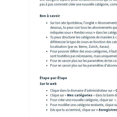
pas à pas comment créer une nouvelle catégorie, comme
Bon à savoir
Sur ton site SportsNow, l'onglet
«
Abonnements 
dessous, tu peux voir tous les abonnements qui p
indiquées sous
«
Rendez-vous
»
dans les catégo
Tu peux structurer tes catégories de manière à c
différencier le type de cours en fonction des c
localisation (par ex. Berne, Zurich, Aarau).
Pour pouvoir définir des sous-catégories, il fau
sont toutefois pas nécessaires, mais uniquement
Pour en savoir plus sur les paramètres de tes cou
Pour en savoir plus sur les paramètres d'abonne
Étape-par-Étape
Sur le web
Clique dans le domaine d'administrateur sur «
Clique sur «
Mes catégories
» dans la barre d
Pour créer une nouvelle catégorie, clique sur «
Pour modifier une catégorie existante, clique s
Dès que tu as terminé, clique sur
«
Enregistrer