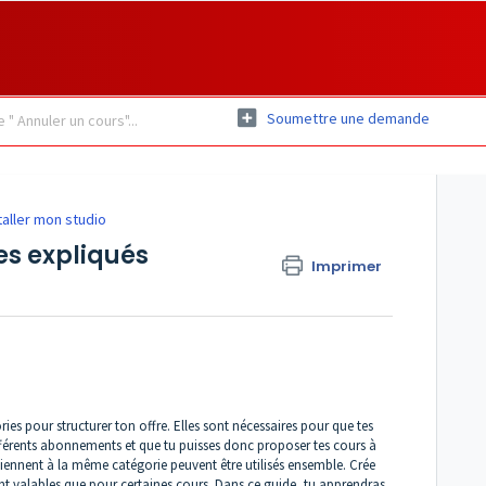
Soumettre une demande
taller mon studio
es expliqués
Imprimer
e
ries pour structurer ton offre. Elles sont nécessaires pour que tes
férents abonnements et que tu puisses donc proposer tes cours à
tiennent à la même catégorie peuvent être utilisés ensemble. Crée
t valables que pour certaines cours. Dans ce guide, tu apprendras