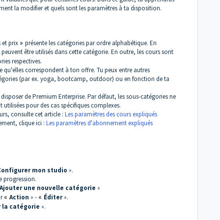
nt la modifier et quels sont les paramètres à ta disposition.
et prix
»
présente les catégories par ordre alphabétique. En
euvent être utilisés dans cette catégorie. En outre, les cours sont
ries respectives.
e qu'elles correspondent à ton offre. Tu peux entre autres
atégories (par ex. yoga, bootcamp, outdoor) ou en fonction de ta
t disposer de Premium Enterprise. Par défaut, les sous-catégories ne
 utilisées pour des cas spécifiques complexes.
rs, consulte cet article :
Les paramètres des cours expliqués
ment, clique ici :
Les paramètres d'abonnement expliqués
Configurer mon studio
».
e progression.
Ajouter une nouvelle catégorie
»
ur
«
Action
» -
«
Éditer
».
 la catégorie
».