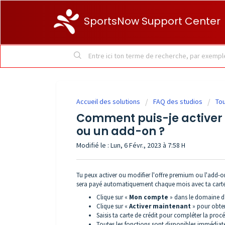
SportsNow Support Center
Accueil des solutions
FAQ des studios
To
Comment puis-je activer 
ou un add-on ?
Modifié le : Lun, 6 Févr., 2023 à 7:58 H
Tu peux activer ou modifier l'offre premium ou l'add-o
sera payé automatiquement chaque mois avec ta carte 
Clique sur «
Mon compte
» dans le domaine d
Clique sur «
Activer maintenant
» pour obte
Saisis ta carte de crédit pour compléter la pro
Toutes les fonctions sont disponibles immédia