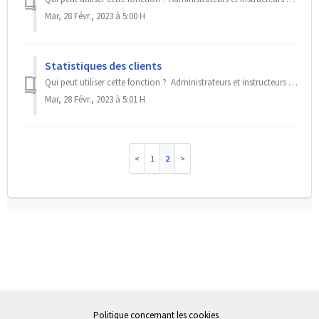
Mar, 28 Févr., 2023 à 5:00 H
Statistiques des clients
Qui peut utiliser cette fonction ? Administrateurs et instructeurs avec back office Premium MAX / Add-On « Des statistiques précieuses » SportsNow per...
Mar, 28 Févr., 2023 à 5:01 H
1
2
Politique concernant les cookies