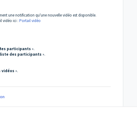
ment une notification qu'une nouvelle vidéo est disponible.
l vidéo ici :
Portail vidéo
Mes participants
».
 liste des participants
».
s vidéos
».
on