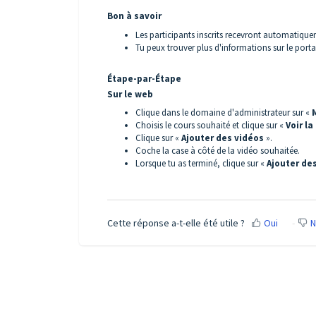
Bon à savoir
Les participants inscrits recevront automatique
Tu peux trouver plus d'informations sur le portai
Étape-par-Étape
Sur le web
Clique dans le domaine d'administrateur sur «
Choisis le cours souhaité et clique sur «
Voir la
Clique sur «
Ajouter des vidéos
».
Coche la case à côté de la vidéo souhaitée.
Lorsque tu as terminé, clique sur «
Ajouter de
Cette réponse a-t-elle été utile ?
Oui
N