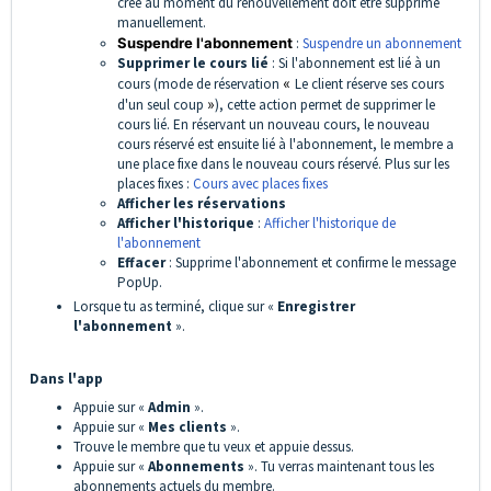
créé au moment du renouvellement doit être supprimé
manuellement.
Suspendre l'abonnement
:
Suspendre un abonnement
Supprimer le cours lié
: Si l'abonnement est lié à un
cours (mode de réservation
«
Le client réserve ses cours
d'un seul coup
»
), cette action permet de supprimer le
cours lié. En réservant un nouveau cours, le nouveau
cours réservé est ensuite lié à l'abonnement, le membre a
une place fixe dans le nouveau cours réservé. Plus sur les
places fixes :
Cours avec places fixes
Afficher les réservations
Afficher l'historique
:
Afficher l'historique de
l'abonnement
Effacer
: Supprime l'abonnement et confirme le message
PopUp.
Lorsque tu as terminé, clique sur «
Enregistrer
l'abonnement
».
Dans l'app
Appuie sur «
Admin
».
Appuie sur «
Mes client
s
».
Trouve le membre que tu veux et appuie dessus.
Appuie sur «
Abonnements
». Tu verras maintenant tous les
abonnements actuels du membre.