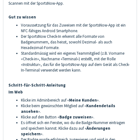
Scannen mit der SportsNow-App.
Gut zu wissen
Voraussetzung für das Zuweisen mit der SportsNow-App ist ein
NFC-fähiges Android Smartphone.
Der SportsNow Check-In erkennt alle Formate von
Badgenummern, das heisst, sowohl Dezimal- als auch
Hexadezimal-Formate.
Standardmässig wird ein eigenes Teammitglied (z.B. Vorname
«Check-in», Nachname «Terminal») erstellt, mit der Rolle
«Instruktur», das für die SportsNow-App auf dem Gerät als Check-
In-Terminal verwendet werden kann.
Schritt-für-Schritt-Anleitung
Im Web
Klicke im Adminbereich auf «
Meine Kunden
».
Klicke beim gewünschten Mitglied auf «
Kundendetails
ansehen
».
Klicke auf den Button «
Badge zuweisen
».
Es öffnet sich ein Fenster, wo du die Badge-Nummer eintragen
und speichern kannst. Klicke dazu auf «
Änderungen
speichern
».
Der Badge wurde erfolgreich zugewiesen und wird in den